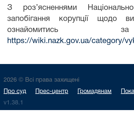
З роз’ясненнями Національн
запобігання корупції щодо ви
ознайомитись з
https://wiki.nazk.gov.ua/category/vy
2026 © Всі права захищені
Про суд
Прес-центр
Громадянам
Пока
v1.38.1