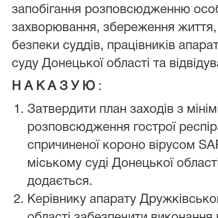
запобігання розповсюдженню особ
захворювання, збереження життя, 
безпеки суддів, працівників апара
суду Донецької області та відвідува
Н А К А З У Ю
:
Затвердити план заходів з мінімі
розповсюдження гострої респір
спричиненої короно вірусом SA
міському суді Донецької області
додається.
Керівнику апарату Дружківсько
області забезпечити виконання 