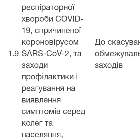
респіраторної
хвороби COVID-
19, спричиненої
короновірусом
До скасува
1.9
SARS-CoV-2, та
обмежувал
заходи
заходів
профілактики і
реагування на
виявлення
симптомів серед
колег та
населяння,