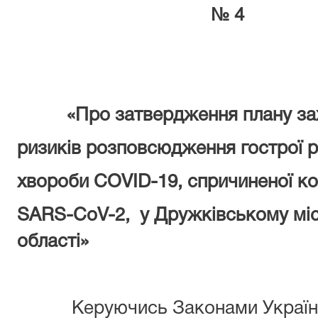
№ 4
«Про затвердження плану заході
ризиків розповсюдження гострої р
хвороби
COVID
-19
, спричиненої к
SARS
-
CoV
-2, у Дружківському мі
області»
Керуючись Законами України 