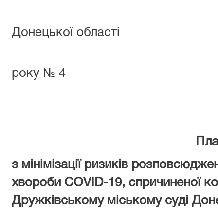
міськог
Донецької області
26.03
року № 4
Пла
з мінімізації ризиків розповсюдже
хвороби
COVID
-19,
спричиненої к
Дружківському міському суді Доне